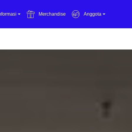
nformasi
Merchandise
Anggota