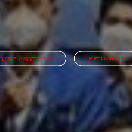
gistrasi Anggota Baru
Pusat Bantuan