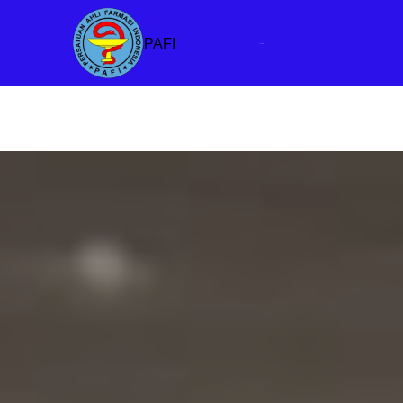
PAFI
NusaSuara.com